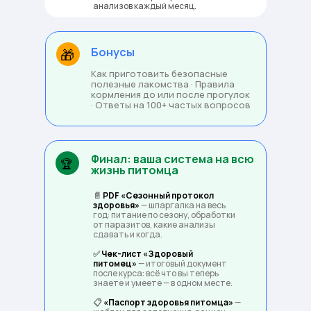
анализов каждый месяц.
Бонусы
🎁
Как приготовить безопасные
полезные лакомства · Правила
кормления до или после прогулок
· Ответы на 100+ частых вопросов
Финал: ваша система на всю
🏆
жизнь питомца
📄
PDF «Сезонный протокол
здоровья»
— шпаргалка на весь
год: питание по сезону, обработки
от паразитов, какие анализы
сдавать и когда.
✅
Чек-лист «Здоровый
питомец»
— итоговый документ
после курса: всё что вы теперь
знаете и умеете — в одном месте.
📋
«Паспорт здоровья питомца»
—