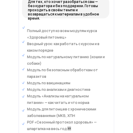
Для тех, кто хочет разобраться сам —
без куратора и без поддержки. Готовы
проходить в своём темпе и
возвращаться к материалам в удобное
время.
Барсик, 7 лет · кот
Полный доступ ко всем модулям курса
До: мочекаменная болезнь 2 года,
постоянные обострения, Royal Canin
«Здоровый питомец»
Urinary
→ Через 6 недель на натуралке —
Вводный урок: как работать с курсом и в
без рецидивов уже 8 месяцев
каком порядке
Модуль по натуральному питанию (кошки и
собаки)
Лока · собака
Модуль по безопасным обработкам от
паразитов
До: зубной камень, расчёсы,
периодические обострения
Модуль по вакцинациям
→ Зубы чистые, кожа чистая —
Модуль по анализам и диагностике
хозяйка прислала фото до и после
Модуль «Анализы на натуральном
питании» — как читать и что норма
Модуль для питомцев с хроническими
Кузя · собака
заболеваниями (МКБ, ХПН
До: постоянные расчёсы, не ел нормально
PDF «Сезонный протокол здоровья» —
шпаргалка на весь год 🆕
→ Не чешется, ест всё — «даже знаю