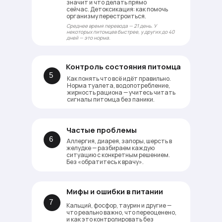
значит и что делать прямо
сейчас. Детоксикация: как помочь
организму перестроиться.
Среднее время перевода — 21 день. У
некоторых питомцев быстрее, у других до 40
дней — это норма.
Контроль состояния питомца
5
Как понять что всё идёт правильно.
Норма туалета, водопотребление,
жирность рациона — учитесь читать
сигналы питомца без паники.
Частые проблемы
6
Аллергия, диарея, запоры, шерсть в
желудке — разбираем каждую
ситуацию с конкретным решением.
Без «обратитесь к врачу».
Мифы и ошибки в питании
7
Кальций, фосфор, таурин и другие —
что реально важно, что переоценено,
и как это контролировать без