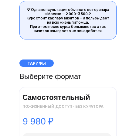
💡 Одна консультация обычного ветеринара
в Москве —
2 000–3 500 ₽
.
Курс стоит как
пару визитов
— а пользы даёт
на всю жизнь питомца.
При этом после курса большинство этих
визитов вам просто не понадобятся.
ТАРИФЫ
Хотите разоб
Выберите формат
Самостоятельный
Не «попробоват
реакции. Один 
ПОЖИЗНЕННЫЙ ДОСТУП · БЕЗ КУРАТОРА
9 980 ₽