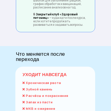
шаблон для заполнения: рацион,
график обработок и вакцинаций,
расписание анализов на год.
🔒
Закрытый клуб «Здоровый
питомец»
— куда идти после курса,
если хотите продолжать
развиваться и задавать вопросы.
Что меняется после
перехода
УХОДИТ НАВСЕГДА
❌ Хроническая рвота
❌ Зубной камень
❌ Расчёсы и покраснения
❌ Запах из пасти
❌ МКБ и ожирение