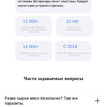
питанием. Ветеринары лечат симптомы. Я решил
научить вас устранять причины.
12 000+
12 лет
питомцев которым
практики в
помогло натуральное
ветеринарии
питание
С 2018
14 000+
человек прошли курс по
частная практика и онлайн-
питанию
обучение
Часто задаваемые вопросы
Разве сырое мясо безопасно? Там же
паразиты..