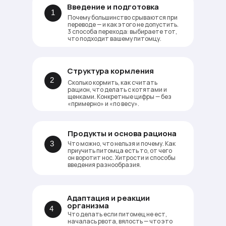
Введение и подготовка
1
Почему большинство срываются при
переводе — и как этого не допустить.
3 способа перехода: выбираете тот,
что подходит вашему питомцу.
Структура кормления
2
Сколько кормить, как считать
рацион, что делать с котятами и
щенками. Конкретные цифры — без
«примерно» и «по весу».
Продукты и основа рациона
3
Что можно, что нельзя и почему. Как
приучить питомца есть то, от чего
он воротит нос. Хитрости и способы
введения разнообразия.
Адаптация и реакции
организма
4
Что делать если питомец не ест,
началась рвота, вялость — что это