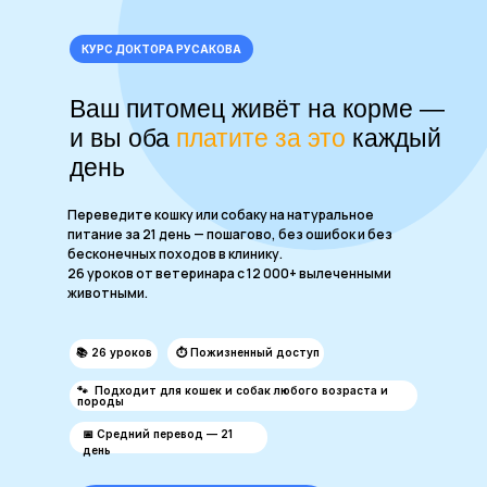
КУРС ДОКТОРА РУСАКОВА
Ваш питомец живёт на корме —
и вы оба
платите за это
каждый
день
Переведите кошку или собаку на натуральное
питание за 21 день — пошагово, без ошибок и без
бесконечных походов в клинику.
26 уроков от ветеринара с 12 000+ вылеченными
животными.
📚 26 уроков
⏱ Пожизненный доступ
🐾 Подходит для кошек и собак любого возраста и
породы
📅 Средний перевод — 21
день