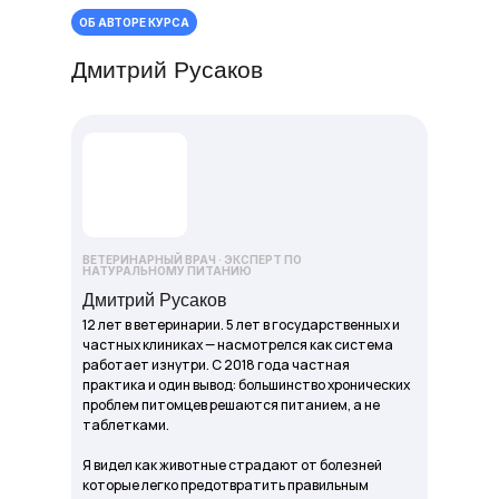
ОБ АВТОРЕ КУРСА
Дмитрий Русаков
ВЕТЕРИНАРНЫЙ ВРАЧ · ЭКСПЕРТ ПО
НАТУРАЛЬНОМУ ПИТАНИЮ
Дмитрий Русаков
12 лет в ветеринарии. 5 лет в государственных и
частных клиниках — насмотрелся как система
работает изнутри. С 2018 года частная
практика и один вывод: большинство хронических
проблем питомцев решаются питанием, а не
таблетками.
Я видел как животные страдают от болезней
которые легко предотвратить правильным