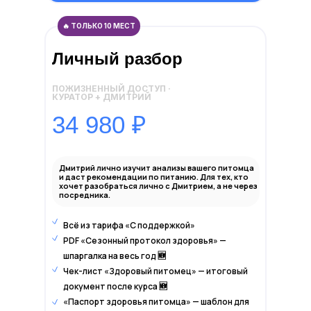
🔥 ТОЛЬКО 10 МЕСТ
Личный разбор
ПОЖИЗНЕННЫЙ ДОСТУП ·
КУРАТОР + ДМИТРИЙ
34 980 ₽
Дмитрий лично изучит анализы вашего питомца
и даст рекомендации по питанию. Для тех, кто
хочет разобраться лично с Дмитрием, а не через
посредника.
Всё из тарифа «С поддержкой»
PDF «Сезонный протокол здоровья» —
шпаргалка на весь год 🆕
Чек-лист «Здоровый питомец» — итоговый
документ после курса 🆕
«Паспорт здоровья питомца» — шаблон для