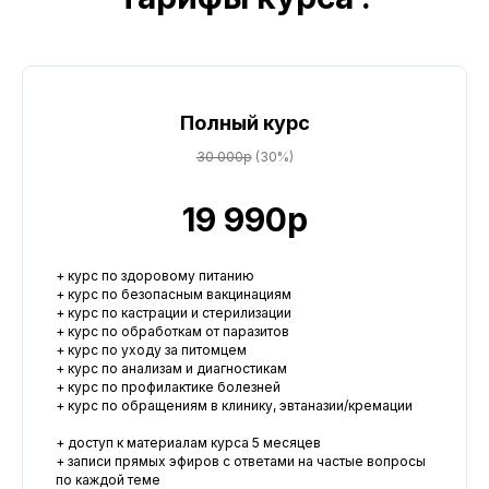
Полный курс
30 000р
(30%)
19 990р
+ курс по здоровому питанию
+ курс по безопасным вакцинациям
+ курс по кастрации и стерилизации
+ курс по обработкам от паразитов
+ курс по уходу за питомцем
+ курс по анализам и диагностикам
+ курс по профилактике болезней
+ курс по обращениям в клинику, эвтаназии/кремации
+ доступ к материалам курса 5 месяцев
+ записи прямых эфиров с ответами на частые вопросы
по каждой теме