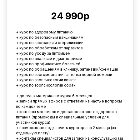
24 990р
+ курс по здоровому питанию
+ курс по безопасным вакцинациям
+ курс по кастрации и стерилизации
+ курс по обработкам от паразитов
+ курс по уходу за питомцем
+ курс по анализам и диагностикам
+ курс по профилактике болезней
+ курс по обращениям в клинику, эвтаназии/кремации
+ курс по зоогомеопатии : аптечка первой помощи
+ курс по зоопсихологии кошек
+ курс по зоопсихологии собак
+ доступ к материалам курса 6 месяцев
+ записи прямых эфиров с ответами на частые вопросы
по каждой теме
+ контакты магазинов и доставок готового здорового
питания (промокоды и специальные условия для
участников курса)
+ возможность подключить куратора на 2 месяца (за
отдельную плату)
+ контакты специалистов для записи на консультацию (за