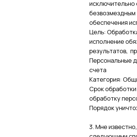
исключительно с
безвозмездным с
обеспечения ис
Цель: Обработка
исполнение обяз
результатов, п
Персональные д
счета
Категория: Общ
Срок обработки
обработку перс
Порядок уничто
3. Мне известн
следующими сп