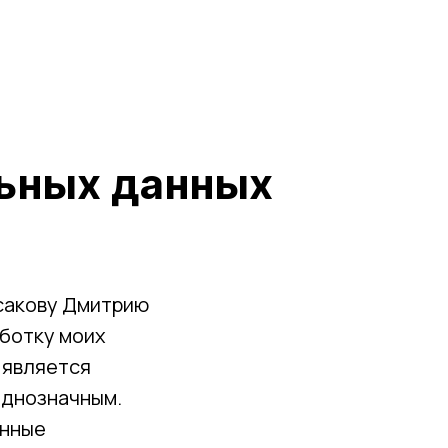
льных данных
усакову Дмитрию
аботку моих
 является
однозначным.
анные