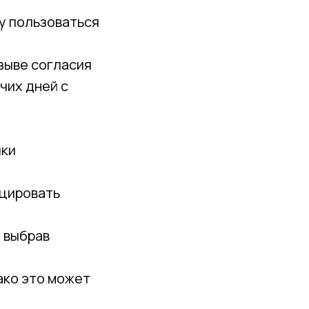
у пользоваться
зыве согласия
чих дней с
ики
ицировать
, выбрав
нако это может