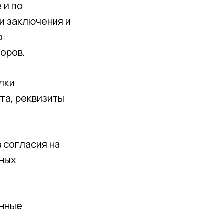
 и по
и заключения и
о:
оров,
лки
та, реквизиты
 согласия на
нных
анные