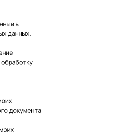
нные в
ых данных.
щение
а обработку
моих
ого документа
 моих